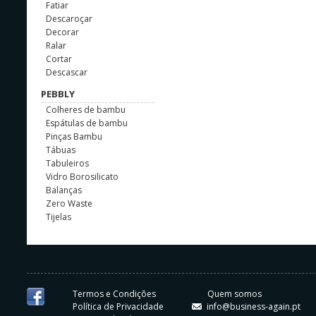
Fatiar
Descaroçar
Decorar
Ralar
Cortar
Descascar
PEBBLY
Colheres de bambu
Espátulas de bambu
Pinças Bambu
Tábuas
Tabuleiros
Vidro Borosilicato
Balanças
Zero Waste
Tijelas
Termos e Condições
Quem somos
Política de Privacidade
info@business-again.pt