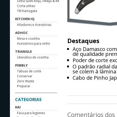
Linha Sushi Kinju, Hekiju & KK
Corta unhas
TM Kamagata
KITCHEN IQ
Afiadores e Acessórias
ADHOC
Mesa e cozinha
Destaques
Acessórios para vinho
Aço Damasco com 
TRIANGLE
de qualidade pre
Utensilios de cozinha
Poder de corte e
PEBBLY
O padrão radial da
se colem à lâmina
Tábuas de corte
Conservar
Cabo de Pinho Ja
Zero Waste
Preparar
CATEGORIAS
KAI
Comentários dos n
Faca para legumes