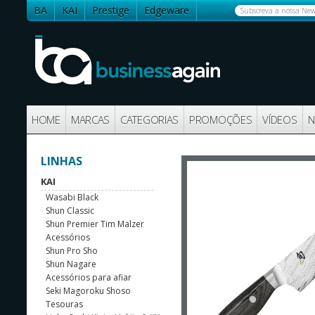
BA
KAI
Prestige
Edgeware
Contactos
HOME
MARCAS
CATEGORIAS
PROMOÇÕES
VÍDEOS
N
LINHAS
KAI
Wasabi Black
Shun Classic
Shun Premier Tim Malzer
Acessórios
Shun Pro Sho
Shun Nagare
Acessórios para afiar
Seki Magoroku Shoso
Tesouras