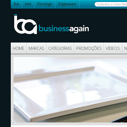
BA
KAI
Prestige
Edgeware
Contactos
HOME
MARCAS
CATEGORIAS
PROMOÇÕES
VÍDEOS
N