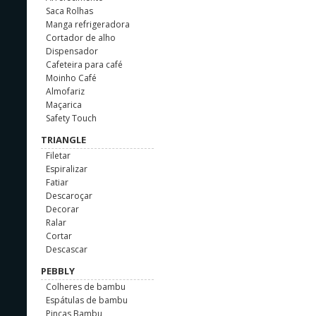
Saca Rolhas
Manga refrigeradora
Cortador de alho
Dispensador
Cafeteira para café
Moinho Café
Almofariz
Maçarica
Safety Touch
TRIANGLE
Filetar
Espiralizar
Fatiar
Descaroçar
Decorar
Ralar
Cortar
Descascar
PEBBLY
Colheres de bambu
Espátulas de bambu
Pinças Bambu