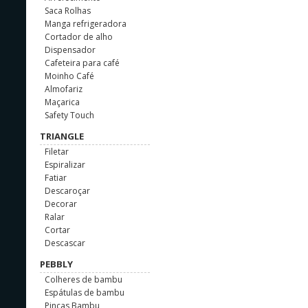
Saca Rolhas
Manga refrigeradora
Cortador de alho
Dispensador
Cafeteira para café
Moinho Café
Almofariz
Maçarica
Safety Touch
TRIANGLE
Filetar
Espiralizar
Fatiar
Descaroçar
Decorar
Ralar
Cortar
Descascar
PEBBLY
Colheres de bambu
Espátulas de bambu
Pinças Bambu