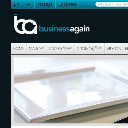
BA
KAI
Prestige
Edgeware
Contactos
HOME
MARCAS
CATEGORIAS
PROMOÇÕES
VÍDEOS
N