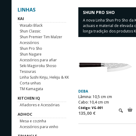
LINHAS
SHUN PRO SHO
KAI
A nova Linha Shun Pro Sho da 
Wasabi Black
actuais e material de elevada 
Shun Classic
longa tradição dos produtos K
Devido à sua forma, o cabo d
Shun Premier Tim Malzer
a mão. A lâmina de aço VG-10 
Acessórios
apresenta uma decoração difer
Shun Pro Sho
através do alimento de forma 
Shun Nagare
profissional.
Acessórios para afiar
Seki Magoroku Shoso
Tesouras
Linha Sushi Kinju, Hekiju & KK
Corta unhas
TM Kamagata
DEBA
Lâmina: 10,5 cm cm
KITCHEN IQ
Cabo: 10,4 cm cm
Afiadores e Acessórias
Código: VG-001
135,00 €
ADHOC
Mesa e cozinha
Acessórios para vinho