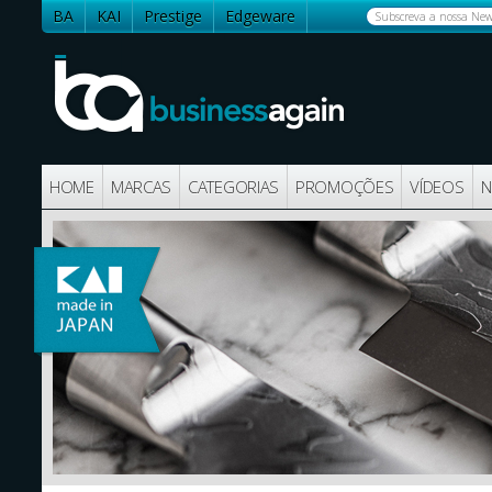
BA
KAI
Prestige
Edgeware
Contactos
HOME
MARCAS
CATEGORIAS
PROMOÇÕES
VÍDEOS
N