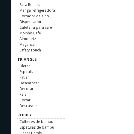
Saca Rolhas
Manga refrigeradora
Cortador de alho
Dispensador
Cafeteira para café
Moinho Café
Almofariz
Maçarica
Safety Touch
TRIANGLE
Filetar
Espiralizar
Fatiar
Descaroçar
Decorar
Ralar
Cortar
Descascar
PEBBLY
Colheres de bambu
Espátulas de bambu
Pinças Bambu