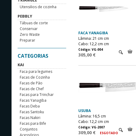
TRIANGLE
Utensilios de cozinha
PEBBLY
Tábuas de corte
Conservar
FACA YANAGIBA
Zero Waste
Lâmina: 21 cm cm
Preparar
Cabo: 12,2 cm cm
Código: VG-004
305,00 €
CATEGORIAS
KAI
Faca para legumes
Facas de Cozinha
Facas de Pão
Facas de Chef
Facas para Trinchar
Facas Yanagiba
Facas Deba
USUBA
Facas Santoku
Lâmina: 16,5 cm
Facas Nakiri
Cabo: 12,2 cm cm
Facas para Bife
Código: VG-2007
Conjuntos
309,00 €
ESGOTADO
Acessórios