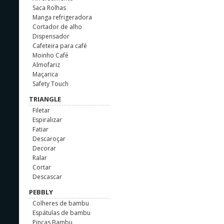
Saca Rolhas
Manga refrigeradora
Cortador de alho
Dispensador
Cafeteira para café
Moinho Café
Almofariz
Maçarica
Safety Touch
TRIANGLE
Filetar
Espiralizar
Fatiar
Descaroçar
Decorar
Ralar
Cortar
Descascar
PEBBLY
Colheres de bambu
Espátulas de bambu
Pinças Bambu