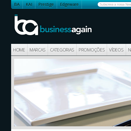
BA
KAI
Prestige
Edgeware
Contactos
HOME
MARCAS
CATEGORIAS
PROMOÇÕES
VÍDEOS
N