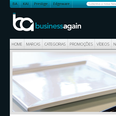
BA
KAI
Prestige
Edgeware
Contactos
HOME
MARCAS
CATEGORIAS
PROMOÇÕES
VÍDEOS
N