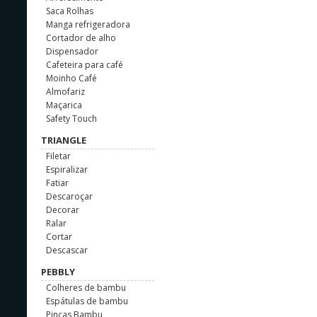
Saca Rolhas
Manga refrigeradora
Cortador de alho
Dispensador
Cafeteira para café
Moinho Café
Almofariz
Maçarica
Safety Touch
TRIANGLE
Filetar
Espiralizar
Fatiar
Descaroçar
Decorar
Ralar
Cortar
Descascar
PEBBLY
Colheres de bambu
Espátulas de bambu
Pinças Bambu