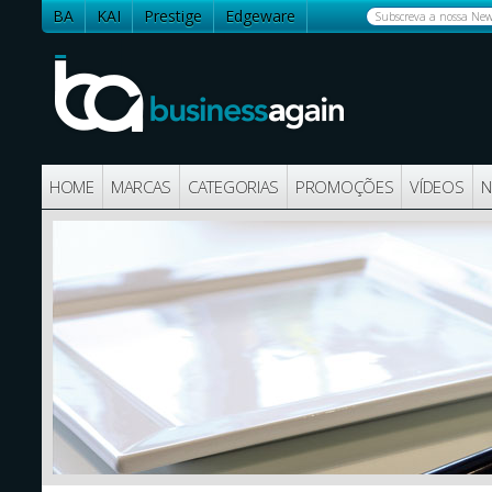
BA
KAI
Prestige
Edgeware
Contactos
HOME
MARCAS
CATEGORIAS
PROMOÇÕES
VÍDEOS
N