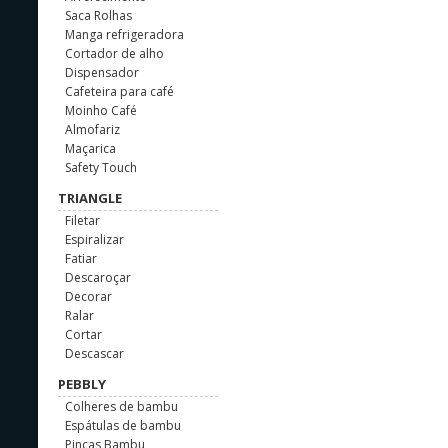
Saca Rolhas
Manga refrigeradora
Cortador de alho
Dispensador
Cafeteira para café
Moinho Café
Almofariz
Maçarica
Safety Touch
TRIANGLE
Filetar
Espiralizar
Fatiar
Descaroçar
Decorar
Ralar
Cortar
Descascar
PEBBLY
Colheres de bambu
Espátulas de bambu
Pinças Bambu