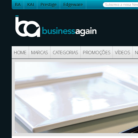
BA
KAI
Prestige
Edgeware
Contactos
HOME
MARCAS
CATEGORIAS
PROMOÇÕES
VÍDEOS
N