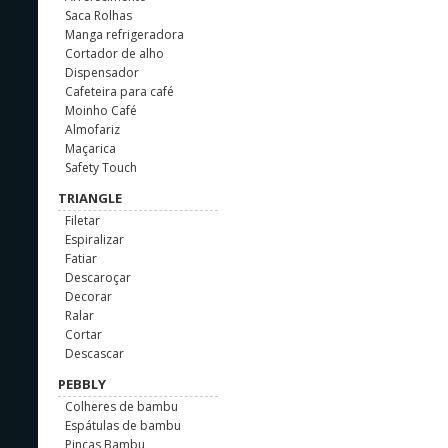
Saca Rolhas
Manga refrigeradora
Cortador de alho
Dispensador
Cafeteira para café
Moinho Café
Almofariz
Maçarica
Safety Touch
TRIANGLE
Filetar
Espiralizar
Fatiar
Descaroçar
Decorar
Ralar
Cortar
Descascar
PEBBLY
Colheres de bambu
Espátulas de bambu
Pinças Bambu